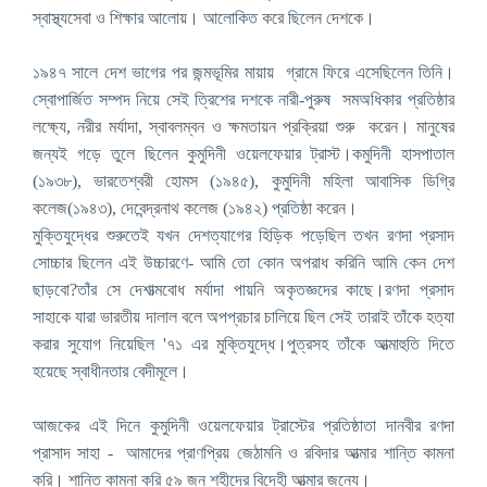
স্বাস্থ্যসেবা ও শিক্ষার আলোয়। আলোকিত করে ছিলেন দেশকে।
১৯৪৭ সালে দেশ ভাগের পর জন্মভূমির মায়ায় গ্রামে ফিরে এসেছিলেন তিনি।
স্বোপার্জিত সম্পদ নিয়ে সেই ত্রিশের দশকে নারী-পুরুষ সমঅধিকার প্রতিষ্ঠার
লক্ষ্যে, নরীর মর্যাদা, স্বাবলম্বন ও ক্ষমতায়ন প্রক্রিয়া শুরু করেন। মানুষের
জন্যই গড়ে তুলে ছিলেন কুমুদিনী ওয়েলফেয়ার ট্রাস্ট।কমুদিনী হাসপাতাল
(১৯৩৮), ভারতেশ্বরী হোমস (১৯৪৫), কুমুদিনী মহিলা আবাসিক ডিগ্রি
কলেজ(১৯৪৩), দেবেন্দ্রনাথ কলেজ (১৯৪২) প্রতিষ্ঠা করেন।
মুক্তিযুদ্ধের শুরুতেই যখন দেশত্যাগের হিড়িক পড়েছিল তখন রণদা প্রসাদ
সোচ্চার ছিলেন এই উচ্চারণে- আমি তো কোন অপরাধ করিনি আমি কেন দেশ
ছাড়বো?তাঁর সে দেশাত্মবোধ মর্যাদা পায়নি অকৃতজ্ঞদের কাছে।রণদা প্রসাদ
সাহাকে যারা ভারতীয় দালাল বলে অপপ্রচার চালিয়ে ছিল সেই তারাই তাঁকে হত্যা
করার সুযোগ নিয়েছিল '৭১ এর মুক্তিযুদ্ধে।পুত্রসহ তাঁকে আত্মাহুতি দিতে
হয়েছে স্বাধীনতার বেদীমূলে।
আজকের এই দিনে কুমুদিনী ওয়েলফেয়ার ট্রাস্টের প্রতিষ্ঠাতা দানবীর রণদা
প্রাসাদ সাহা - আমাদের প্রাণপ্রিয় জেঠামনি ও রবিদার আত্মার শান্তি কামনা
করি। শান্তি কামনা করি ৫৯ জন শহীদের বিদেহী আত্মার জন্যে।