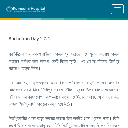
Skip to main content
Abduction Day 2021
প্রতিদিনের মত আকাশ রাঙিয়ে আজও সূর্য উঠেছে। সে সূর্যের আলোয় আজও
অম্লান অর্ধশত বছর আগের একটি দিনের স্মৃতি। ৭ই মে টাংগাইলের মির্জাপুর
গ্রামে গণহত্যা দিবস।
'৭১ এর মহান মুক্তিযুদ্ধে এ-ই দিনে পাকিস্তান বাহিনী তাদের এদেশীয়
দোসরদের সাথে নিয়ে মির্জাপুর গ্রামে নিরীহ মানুষের উপর চালায় অত্যাচার,
লুটতরাজ, অগ্নিসংযোগ, ব্যপকহারে হত্যা।সেদিনের ভয়াবহ স্মৃতি মনে করে
আজও মির্জাপুরবাসী আতঙ্কগ্রস্ত হয়ে উঠে।
মির্জাপুরবাসীর একটা বড়ো ভরসার জায়গা ছিল দানবীর রণদা প্রসাদ সাহা। তিনি
ভরসা ছিলেন আসহায় মানুষের। যিনি মির্জাপুর আলোকিত করে ছিলেন বিনাখরচে