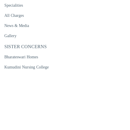
Specialities
All Charges
News & Media
Gallery
SISTER CONCERNS
Bharateswari Homes
Kumudini Nursing College
Kumudini Women's Medical College
Kumudini Post Graduate Nursing Institute
R. P. Shaha University
Kumudini Medical Technology Institute
Kumudini Pharma Ltd
Kumudini Handicrafts