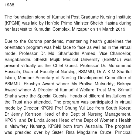
1938.
The foundation stone of Kumudini Post Graduate Nursing Institute
(KPGNI) was laid by Hon’ble Prime Minister Sheikh Hasina during
her last visit to Kumudini Complex, Mirzapur on 14 March 2019.
Due to the Corona pandemic, maintaining health guidelines the
orientation program was held face to face as well as in the virtual
mode. Professor Dr. Md. Sharfuddin Ahmed, Vice Chancellor,
Bangabandhu Sheikh Mujib Medical University (BSMMU) was
present virtually as the Chief Guest. Professor Dr. Mohammad
Hossain, Dean of Faculty of Nursing, BSMMU; Dr A K M Shariful
Islam, Member Secretary of Nursing Development Committee of
BSMMU; Ekushya Award winner Ms Protiva Mutsuddy; Rokeya
Award winner & Director of Kumudini Welfare Trust Mrs. Srimati
Shaha were the Special Guests. Heads of different institutions of
the Trust also attended. The program was participated in virtual
mode by Director KPGNI Prof Chung Yul Lee from South Korea;
Dr Jenny Kerrison Head of the Dept of Nursing Management,
KPGNI and Dr Linda Jones Head of the Dept of Women’s Health
& Midwifery Nursing, KPGNI both from Australia. The program
was presided over by Sister Rina Magdaline Cruze, Principal