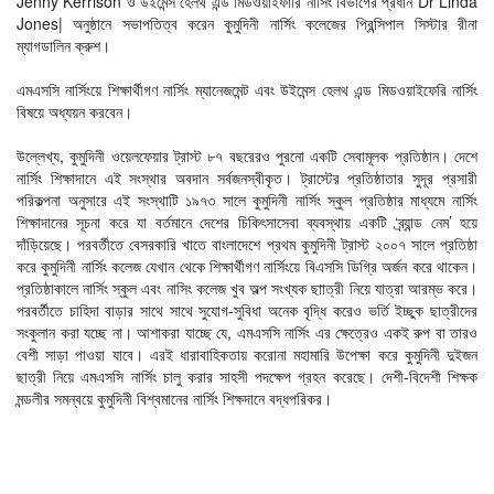
Jenny Kerrison ও উইমেন্স হেলথ এন্ড মিডওয়াইফারি নার্সিং বিভাগের প্রধান Dr Linda
Jones| অনুষ্ঠানে সভাপতিত্ব করেন কুমুদিনী নার্সিং কলেজের প্রিন্সিপাল সিস্টার রীনা
ম্যাগডালিন ক্রুশ।
এমএসসি নার্সিংয়ে শিক্ষার্থীগণ নার্সিং ম্যানেজমেন্ট এবং উইমেন্স হেলথ এন্ড মিডওয়াইফেরি নার্সিং
বিষয়ে অধ্যয়ন করবেন।
উল্লেখ্য, কুমুদিনী ওয়েলফেয়ার ট্রাস্ট ৮৭ বছরেরও পুরনো একটি সেবামূলক প্রতিষ্ঠান। দেশে
নার্সিং শিক্ষাদানে এই সংস্থার অবদান সর্বজনস্বীকৃত। ট্রাস্টের প্রতিষ্ঠাতার সুদূর প্রসারী
পরিকল্পনা অনুসারে এই সংস্থাটি ১৯৭৩ সালে কুমুদিনী নার্সিং স্কুল প্রতিষ্ঠার মাধ্যমে নার্সিং
শিক্ষাদানের সূচনা করে যা বর্তমানে দেশের চিকিৎসাসেবা ব্যবস্থায় একটি ‘ব্র্যান্ড নেম’ হয়ে
দাঁড়িয়েছে। পরবর্তীতে বেসরকারি খাতে বাংলাদেশে প্রথম কুমুদিনী ট্রাস্ট ২০০৭ সালে প্রতিষ্ঠা
করে কুমুদিনী নার্সিং কলেজ যেখান থেকে শিক্ষার্থীগণ নার্সিংয়ে বিএসসি ডিগ্রি অর্জন করে থাকেন।
প্রতিষ্ঠাকালে নার্সিং স্কুল এবং নাসিং কলেজ খুব অল্প সংখ্যক ছাাত্রী নিয়ে যাত্রা আরম্ভ করে।
পরবর্তীতে চাহিদা বাড়ার সাথে সাথে সুযোগ-সুবিধা অনেক বৃদ্ধি করেও ভর্তি ইচ্ছুক ছাত্রীদের
সংকুলান করা যচ্ছে না। আশাকরা যাচ্ছে যে, এমএসসি নার্সিং এর ক্ষেত্রেও একই রুপ বা তারও
বেশী সাড়া পাওয়া যাবে। এরই ধারাবাহিকতায় করোনা মহামারি উপেক্ষা করে কুমুদিনী দুইজন
ছাত্রী নিয়ে এমএসসি নার্সিং চালু করার সাহসী পদক্ষেপ গ্রহন করেছে। দেশী-বিদেশী শিক্ষক
মন্ডলীর সমন্বয়ে কুমুদিনী বিশ্বমানের নার্সিং শিক্ষদানে বদ্ধপরিকর।