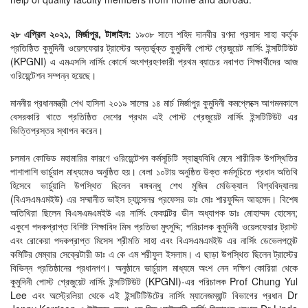
২৮ এপ্রিল ২০২১, মির্জাপুর, টাঙ্গাইল:
১৯৩৮ সালে শহিদ দানবীর রণদা প্রসাদ সাহা কর্তৃক
প্রতিষ্ঠিত কুমুদিনী ওয়েলফেয়ার ট্রাস্টের অন্তর্ভূক্ত কুমুদিনী পোস্ট গ্রেজুয়েট নার্সিং ইন্সটিটিউট
(KPGNI) এ এমএসসি নার্সিং কোর্সে অংশগ্রহণকারী প্রথম ব্যাচের নবাগত শিক্ষার্থীদের আজ
ওরিয়েন্টেশন সম্পন্ন হয়েছে।
মাননীয় প্রধানমন্ত্রী শেখ হাসিনা ২০১৯ সালের ১৪ মার্চ মির্জাপুর কুমুদিনী কমপ্লেক্সে আগমনকালে
বেসরকারি খাতে প্রতিষ্ঠিত দেশের প্রথম এই পোস্ট গ্রেজুয়েট নার্সিং ইন্সটিটিউট এর
ভিত্তিপ্রস্তর স্থাপন করেন।
চলমান কোভিড মহামারির কারণে ওরিয়েন্টেশন কর্মসূচিটি স্বাস্থ্যবিধি মেনে শারীরিক উপস্থিতির
পাশাপাশি ভার্চুয়াল মাধ্যমেও অনুষ্ঠিত হয়। বেলা ১০টায় অনুষ্ঠিত উক্ত কর্মসূচিতে প্রধান অতিথি
হিসেবে ভার্চুয়ালি উপস্থিত ছিলেন বঙ্গবন্ধু শেখ মুজিব মেডিক্যাল বিশ্ববিদ্যালয়
(বিএসএমএমইউ) এর সম্মানীত ভাইস চ্যান্সেলর প্রফেসর ডাঃ মোঃ শারফুদ্দিন আহমেদ। বিশেষ
অতিথিরা ছিলেন বিএসএমএমইউ এর নার্সিং ফেকাল্টির ডীন অধ্যাপক ডাঃ মোহাম্মদ হোসেন;
একুশে পদকপ্রাপ্ত বিশিষ্ট শিক্ষাবিদ মিস প্রতিভা মুৎসুদ্দি; পরিচালক কুমুদিনী ওয়েলফেয়ার ট্রাস্ট
এবং রোকেয়া পদকপ্রাপ্ত মিসেস শ্রীমতি সাহা এবং বিএসএমএমইউ এর নার্সিং ডেভেলপমেন্ট
কমিটির মেম্বার সেক্রেটারী ডাঃ এ কে এম শরীফুল ইসলাম। এ ছাড়া উপস্থিত ছিলেন ট্রাস্টের
বিভিন্ন প্রতিষ্ঠানের প্রধানগণ। অনুষ্ঠানে ভার্চুয়াল মাধ্যমে অংশ নেন দক্ষিণ কোরিয়া থেকে
কুমুদিনী পোস্ট গ্রেজুয়েট নার্সিং ইন্সটিটিউট (KPGNI)-এর পরিচালক Prof Chung Yul
Lee এবং অস্ট্রেলিয়া থেকে এই ইন্সটিটিউটের নার্সিং ম্যানেজম্যান্ট বিভাগের প্রধান Dr