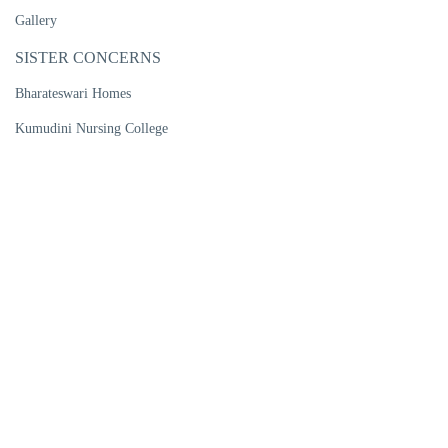
Gallery
SISTER CONCERNS
Bharateswari Homes
Kumudini Nursing College
Kumudini Women's Medical College
Kumudini Post Graduate Nursing Institute
R. P. Shaha University
Kumudini Medical Technology Institute
Kumudini Pharma Ltd
Kumudini Handicrafts
Kumudini Trade Training Institute
Kumudini Ports Ltd
Kumudini Warehouse & Bailing