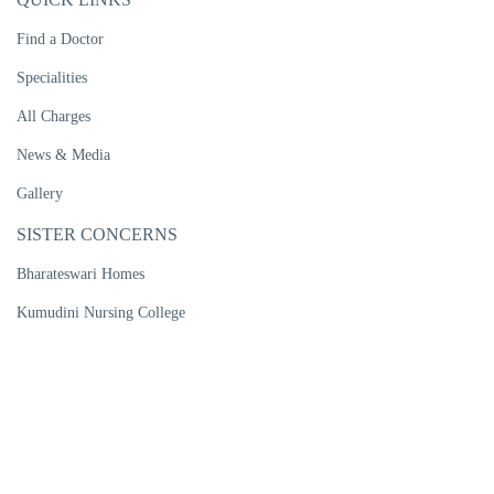
Find a Doctor
Specialities
All Charges
News & Media
Gallery
SISTER CONCERNS
Bharateswari Homes
Kumudini Nursing College
Kumudini Women's Medical College
Kumudini Post Graduate Nursing Institute
R. P. Shaha University
Kumudini Medical Technology Institute